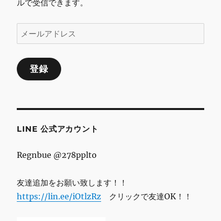
ルで受信できます。
メ
ー
ル
登録
ア
ド
レ
ス
LINE 公式アカウント
Regnbue @278pplto
友達追加をお願い致します！！
https://lin.ee/iOtlzRz
クリックで友達OK！！