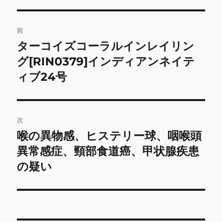
投
前
稿
ターコイズコーラルインレイリン
前
の
グ[RIN0379]インディアンネイテ
ナ
投
ィブ24号
ビ
稿:
ゲ
次
ー
喉の異物感、ヒステリー球、咽喉頭
次
シ
の
異常感症、頸部食道癌、甲状腺疾患
投
ョ
の疑い
稿:
ン