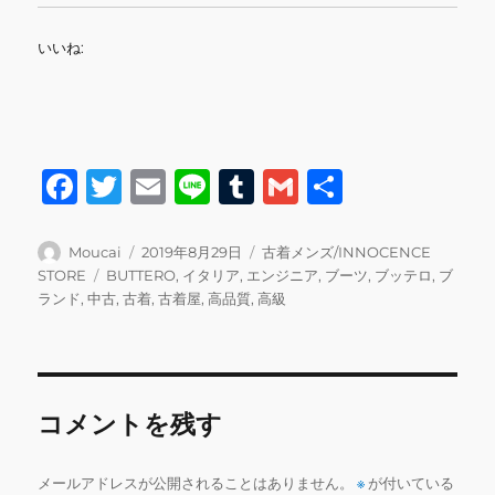
いいね:
F
T
E
Li
T
G
共
a
w
m
n
u
m
有
c
it
ai
e
m
ai
投
投
カ
Moucai
2019年8月29日
古着メンズ/INNOCENCE
稿
稿
テ
タ
STORE
BUTTERO
,
イタリア
,
エンジニア
,
ブーツ
,
ブッテロ
,
ブ
e
te
l
bl
l
者
日:
ゴ
グ
ランド
,
中古
,
古着
,
古着屋
,
高品質
,
高級
b
r
r
リ
ー
o
o
コメントを残す
k
メールアドレスが公開されることはありません。
※
が付いている