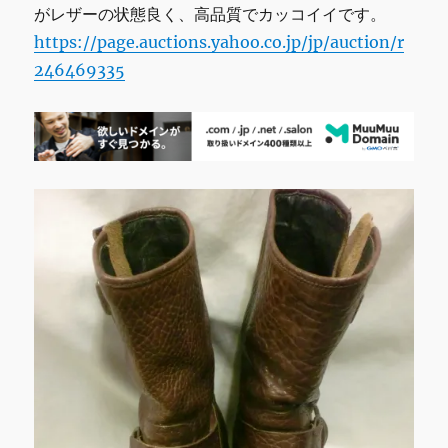
がレザーの状態良く、高品質でカッコイイです。
https://page.auctions.yahoo.co.jp/jp/auction/r
246469335