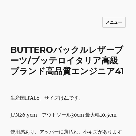
メニュー
INNOCENCE ～日常に彩りを～ フ
ァッション 古着 花 雑貨 インテリア 小
物 etc販売 江戸川区瑞江
BUTTEROバックルレザーブ
ーツ/ブッテロイタリア高級
ブランド高品質エンジニア41
生産国ITALY。サイズは41です。
JPN26.5cm アウトソール30cm 最大幅10.5cm
使用感あり、アッパーに薄汚れ、小キズがあります