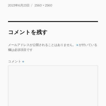
c
it
ai
e
m
ai
投
フ
2023年6月23日
2560 × 2560
稿
ル
e
te
l
bl
l
日:
サ
b
r
r
イ
ズ
o
コメントを残す
o
k
メールアドレスが公開されることはありません。
※
が付いている
欄は必須項目です
コメント
※