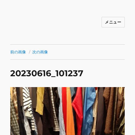
メニュー
INNOCENCE ～日常に彩りを～ フ
ァッション 古着 花 雑貨 インテリア 小
物 etc販売 江戸川区瑞江
前の画像
次の画像
20230616_101237