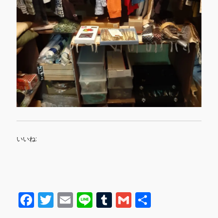
いいね:
F
T
E
Li
T
G
共
a
w
m
n
u
m
有