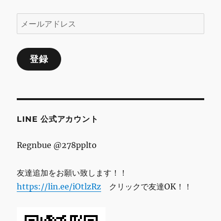
ョ
ン
メ
ー
ル
登録
ア
ド
レ
ス
LINE 公式アカウント
Regnbue @278pplto
友達追加をお願い致します！！
https://lin.ee/iOtlzRz
クリックで友達OK！！