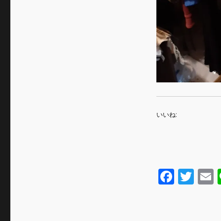
いいね:
F
T
a
w
c
it
a