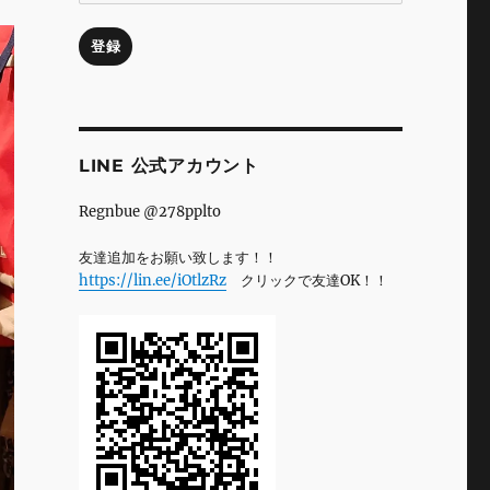
ル
ア
登録
ド
レ
ス
LINE 公式アカウント
Regnbue @278pplto
友達追加をお願い致します！！
https://lin.ee/iOtlzRz
クリックで友達OK！！