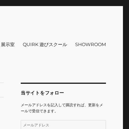
インテリア 小物 etc販売 江戸
 ＋展示室
QUIRK 遊びスクール
SHOWROOM
当サイトをフォロー
メールアドレスを記入して購読すれば、更新をメ
ールで受信できます。
メ
ー