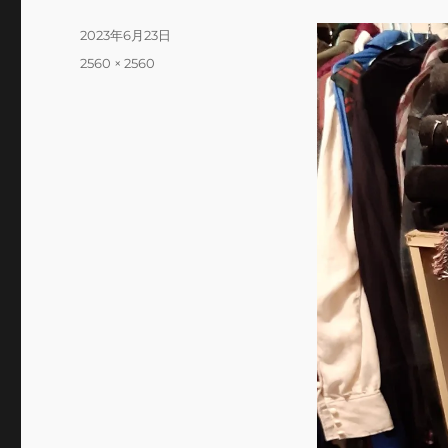
投
2023年6月23日
稿
フ
2560 × 2560
日:
ル
サ
イ
ズ