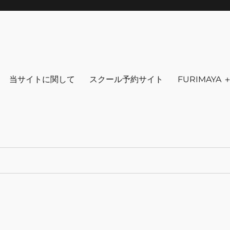
りを～ ファッション 古着 花 雑貨 
クセサリ－ アウトドア 写真 本 音楽 アンチエイジング-
当サイトに関して
スクール予約サイト
FURIMAYA