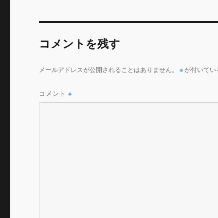
e
te
l
b
r
o
コメントを残す
o
k
メールアドレスが公開されることはありません。
※
が付いてい
コメント
※