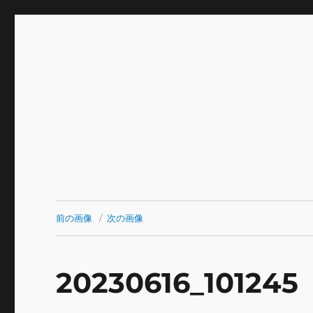
INNOCENCE ～日常に彩
Enjoying extra life -花 古着 ファッション ア
川区瑞江
前の画像
次の画像
20230616_101245