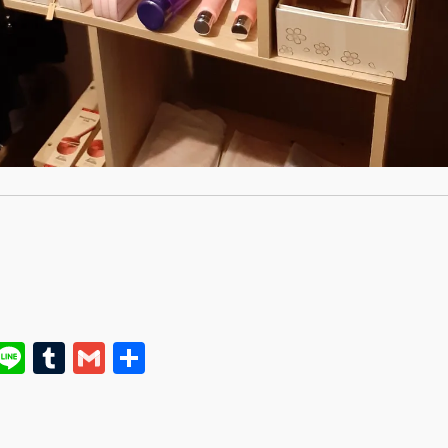
E
Li
T
G
共
m
n
u
m
有
i
e
m
ai