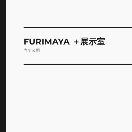
投
FURIMAYA ＋展示室
稿
内で公開
ナ
ビ
ゲ
ー
シ
ョ