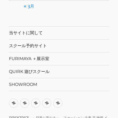
« 3月
当サイトに関して
スクール予約サイト
FURIMAYA ＋展示室
QUIRK 遊びスクール
SHOWROOM
当
ス
FURIMAYA
QUIRK
SHOWROOM
サ
ク
＋
遊
イ
ー
展
び
INNOCENCE ～日常に彩りを～ ファッション 古着 花 雑貨 イ