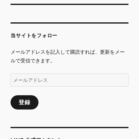
ナ
ビ
ゲ
当サイトをフォロー
ー
シ
メールアドレスを記入して購読すれば、更新をメー
ルで受信できます。
ョ
ン
メ
ー
ル
登録
ア
ド
レ
ス