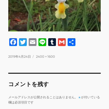
F
T
E
Li
T
G
共
a
w
m
n
u
m
有
c
it
ai
e
m
ai
投
フ
2019年4月24日
2400 × 1600
稿
ル
e
te
l
bl
l
日:
サ
b
r
r
イ
ズ
o
コメントを残す
o
k
メールアドレスが公開されることはありません。
※
が付いている
欄は必須項目です