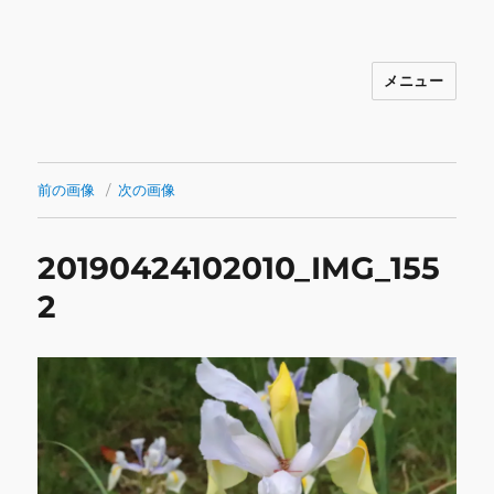
メニュー
INNOCENCE ～日常に彩りを～ フ
ァッション 古着 花 雑貨 インテリア 小
物 etc販売 江戸川区瑞江
前の画像
次の画像
20190424102010_IMG_155
2