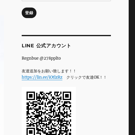
ル
ア
登録
ド
レ
ス
LINE 公式アカウント
Regnbue @278pplto
友達追加をお願い致します！！
https://lin.ee/iOtlzRz
クリックで友達OK！！