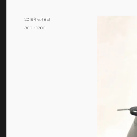
投
2019年6月8日
稿
フ
800 × 1200
日:
ル
サ
イ
ズ