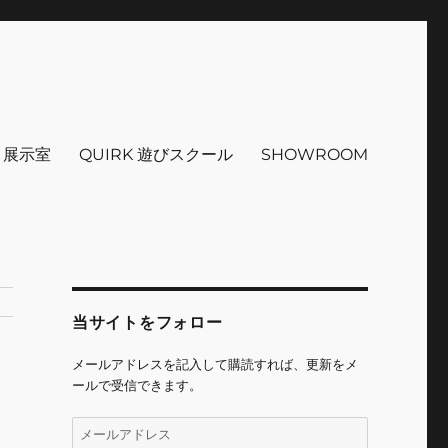
インテリア 小物 etc販売 江戸
 ＋展示室
QUIRK 遊びスクール
SHOWROOM
当サイトをフォロー
メールアドレスを記入して購読すれば、更新をメ
ールで受信できます。
メ
ー