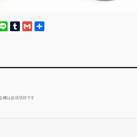
E
Li
T
G
共
m
n
u
m
有
i
e
m
ai
bl
l
r
る欄は必須項目です