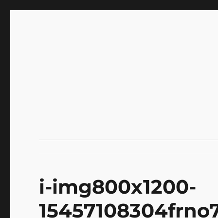
INNOCENCE ～日常に彩
Enjoying extra life -花 古着 ファッション ア
川区瑞江
i-img800x1200-
15457108304frno