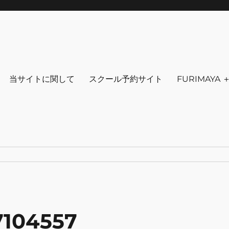
りを～ ファッション 古着 花 雑貨 
クセサリ－ アウトドア 写真 本 音楽 アンチエイジング-
当サイトに関して
スクール予約サイト
FURIMAYA
7104557