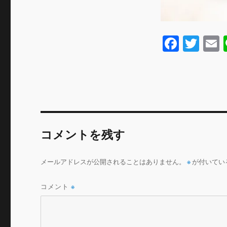
F
T
a
w
c
it
a
e
te
l
b
r
o
コメントを残す
o
k
メールアドレスが公開されることはありません。
※
が付いてい
コメント
※