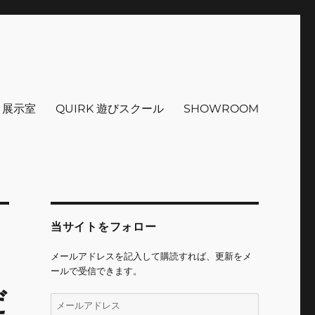
インテリア 小物 etc販売 江戸
 ＋展示室
QUIRK 遊びスクール
SHOWROOM
当サイトをフォロー
メールアドレスを記入して購読すれば、更新をメ
ールで受信できます。
だ
メ
ー