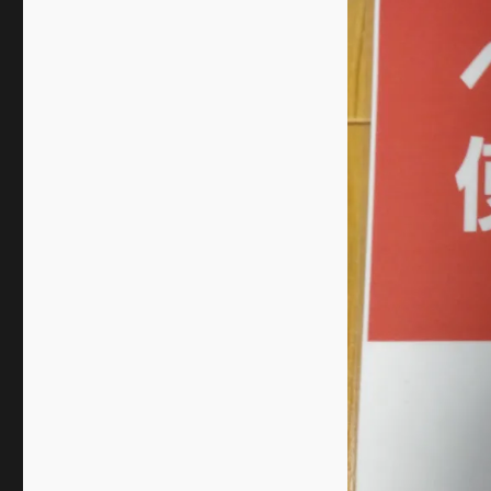
は
お
休
み
さ
せ
て
い
た
だ
き
ま
す。
に