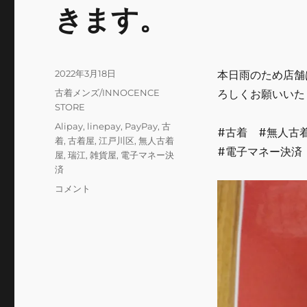
きます。
投
2022年3月18日
本日雨のため店舗
稿
カ
古着メンズ/INNOCENCE
ろしくお願いいた
日:
テ
STORE
ゴ
タ
Alipay
,
linepay
,
PayPay
,
古
#古着 #無人古着屋
リ
グ
着
,
古着屋
,
江戸川区
,
無人古着
ー
#電子マネー決済
屋
,
瑞江
,
雑貨屋
,
電子マネー決
済
本
コメント
日
3/18
雨
の
た
め
店
舗