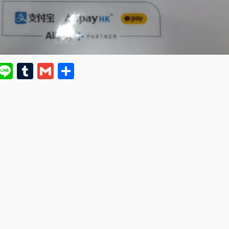
E
Li
T
G
共
m
n
u
m
有
i
e
m
ai
bl
l
r