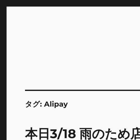
INNOCENCE ～日常に彩
Enjoying extra life -花 古着 ファッション ア
川区瑞江
タグ:
Alipay
本日3/18 雨のた