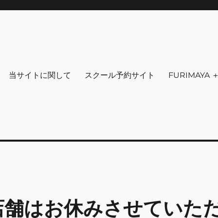
りを～ ファッション 古着 花 雑貨 
クセサリ－ アウトドア 写真 本 音楽 アンチエイジング-
当サイトに関して
スクール予約サイト
FURIMAYA
め店舗はお休みさせていた