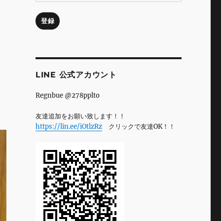
ル
ア
登録
ド
レ
ス
よ
LINE 公式アカウント
y
Regnbue @278pplto
友達追加をお願い致します！！
https://lin.ee/iOtlzRz
クリックで友達OK！！