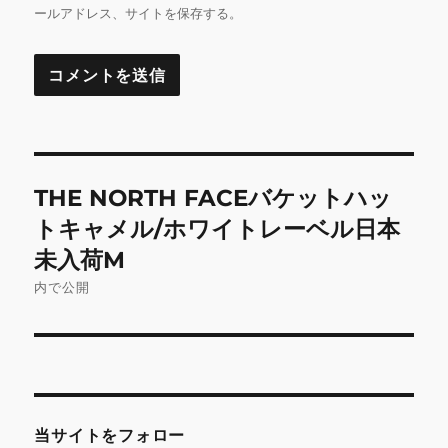
ールアドレス、サイトを保存する。
投
THE NORTH FACEバケットハッ
稿
トキャメル/ホワイトレーベル日本
ナ
未入荷M
内で公開
ビ
ゲ
ー
シ
当サイトをフォロー