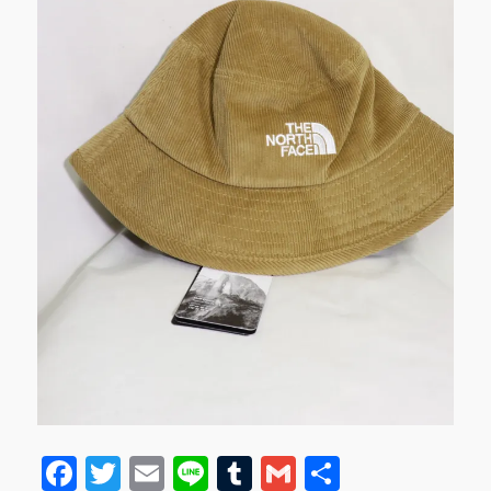
F
T
E
Li
T
G
共