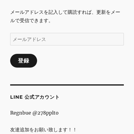
ョ
メールアドレスを記入して購読すれば、更新をメー
ン
ルで受信できます。
メ
ー
ル
登録
ア
ド
レ
ス
LINE 公式アカウント
Regnbue @278pplto
友達追加をお願い致します！！