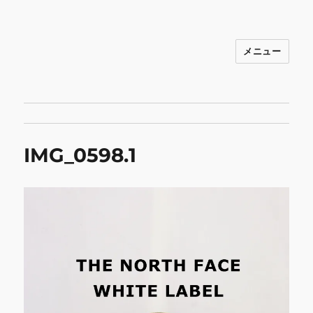
メニュー
INNOCENCE ～日常に彩りを～ フ
ァッション 古着 花 雑貨 インテリア 小
物 etc販売 江戸川区瑞江
IMG_0598.1