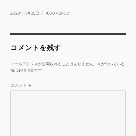
a
w
m
n
u
m
有
c
it
ai
e
m
ai
投
フ
2020年11月25日
1600 × 2400
稿
ル
e
te
l
bl
l
日:
サ
b
r
r
イ
ズ
o
コメントを残す
o
k
メールアドレスが公開されることはありません。
※
が付いている
欄は必須項目です
コメント
※