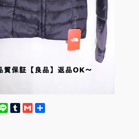
E
Li
T
G
共
m
n
u
m
有
i
e
m
ai
bl
l