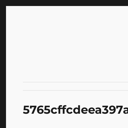
INNOCENCE ～日常に彩
Enjoying extra life -花 古着 ファッション ア
川区瑞江
5765cffcdeea397