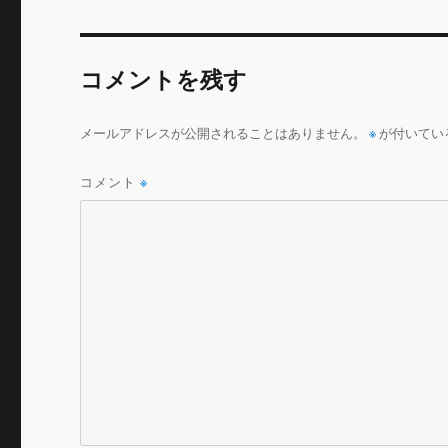
b
r
o
コメントを残す
o
k
メールアドレスが公開されることはありません。
※
が付いてい
コメント
※