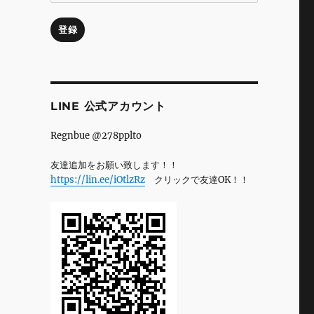
ル
ア
登録
ド
レ
ス
LINE 公式アカウント
Regnbue @278pplto
友達追加をお願い致します！！
https://lin.ee/iOtlzRz
クリックで友達OK！！