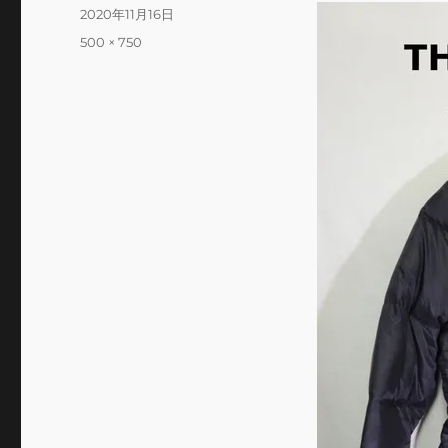
投
2020年11月16日
稿
フ
500 × 750
日:
ル
サ
イ
ズ