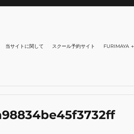
りを～ ファッション 古着 花 雑貨 
クセサリ－ アウトドア 写真 本 音楽 アンチエイジング-
当サイトに関して
スクール予約サイト
FURIMAYA
a98834be45f3732ff