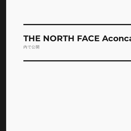
投
THE NORTH FACE Aco
稿
内で公開
ナ
ビ
ゲ
ー
シ
ョ
ン