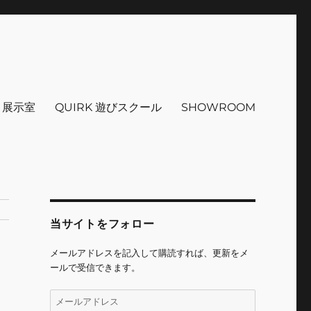
インテリア 小物 etc販売 江戸
 ＋展示室
QUIRK 遊びスクール
SHOWROOM
当サイトをフォロー
メールアドレスを記入して購読すれば、更新をメ
ールで受信できます。
メ
ー