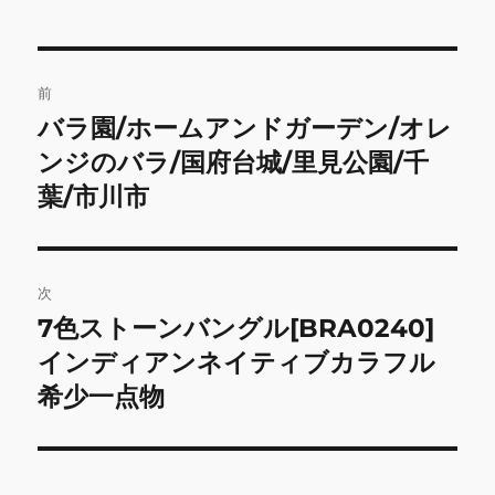
投
前
稿
バラ園/ホームアンドガーデン/オレ
前
の
ンジのバラ/国府台城/里見公園/千
ナ
投
葉/市川市
ビ
稿:
ゲ
次
ー
7色ストーンバングル[BRA0240]
次
シ
の
インディアンネイティブカラフル
投
ョ
希少一点物
稿:
ン