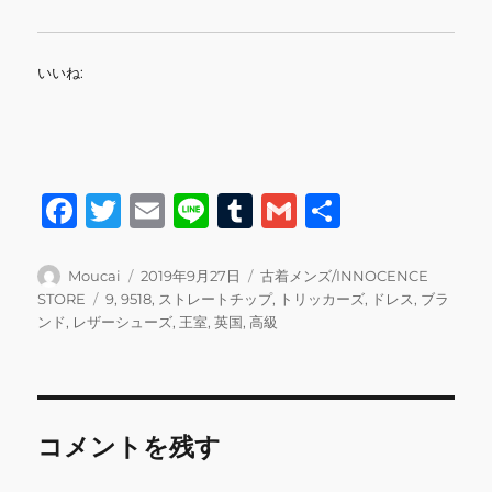
いいね:
F
T
E
Li
T
G
共
a
w
m
n
u
m
有
c
it
ai
e
m
ai
投
投
カ
Moucai
2019年9月27日
古着メンズ/INNOCENCE
稿
稿
テ
タ
STORE
9
,
9518
,
ストレートチップ
,
トリッカーズ
,
ドレス
,
ブラ
e
te
l
bl
l
者
日:
ゴ
グ
ンド
,
レザーシューズ
,
王室
,
英国
,
高級
b
r
r
リ
ー
o
o
コメントを残す
k