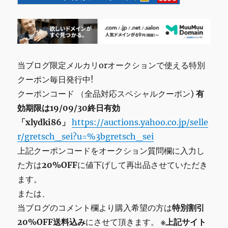
当ブログ限定メルカリorオークションで使える特別
クーポン毎日発行中!
クーポンコード （全品対応スペシャルクーポン)
有
効期限は19/09/30終日有効
「xlydki86」
https://auctions.yahoo.co.jp/selle
r/gretsch_sei?u=%3bgretsch_sei
上記クーポンコードをオークション質問欄に入力し
た方は
20%OFF
に値下げして再出品させていただき
ます。
または、
当ブログのコメント欄より購入希望の方は
特別割引
20%OFF送料込み
にさせて頂きます。
※上記サイト