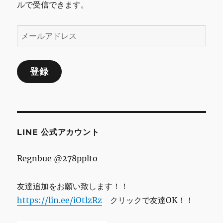
ルで受信できます。
メ
ー
ル
登録
ア
ド
レ
ス
LINE 公式アカウント
Regnbue @278pplto
友達追加をお願い致します！！
https://lin.ee/iOtlzRz
クリックで友達OK！！