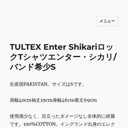
メニュー
INNOCENCE ～日常に彩りを～ フ
ァッション 古着 花 雑貨 インテリア 小
物 etc販売 江戸川区瑞江
TULTEX Enter Shikariロッ
クTシャツエンター・シカリ/
バンド希少S
生産国PAKISTAN。サイズはSです。
肩幅40cm袖丈19cm身幅46cm着丈69cm
使用感少なく、目立ったダメージなし全体的に綺麗
です。100%COTTON。イングランド出身のエレク