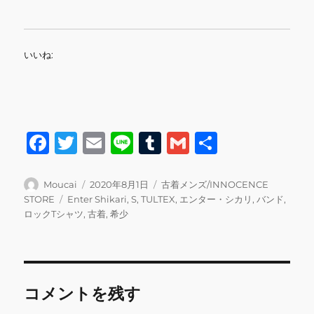
いいね:
F
T
E
Li
T
G
共
a
w
m
n
u
m
有
c
it
ai
e
m
ai
投
投
カ
Moucai
2020年8月1日
古着メンズ/INNOCENCE
稿
稿
テ
タ
STORE
Enter Shikari
,
S
,
TULTEX
,
エンター・シカリ
,
バンド
,
e
te
l
bl
l
者
日:
ゴ
グ
ロックTシャツ
,
古着
,
希少
b
r
r
リ
ー
o
o
コメントを残す
k