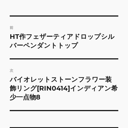
投
前
稿
HT作フェザーティアドロップシル
前
の
バーペンダントトップ
ナ
投
ビ
稿:
ゲ
次
バイオレットストーンフラワー装
次
ー
の
飾リング[RIN0414]インディアン希
シ
投
少一点物8
稿:
ョ
ン