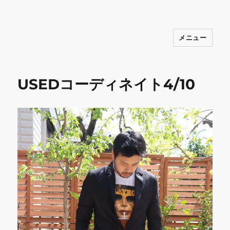
メニュー
INNOCENCE ～日常に彩りを～ フ
ァッション 古着 花 雑貨 インテリア 小
物 etc販売 江戸川区瑞江
USEDコーディネイト4/10