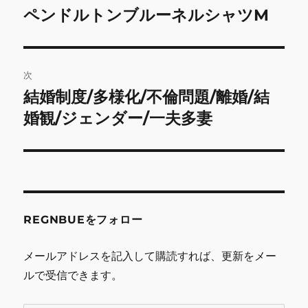
稿
ペンドルトンブルーネルシャツM
前
の
ナ
投
ビ
稿:
次
ゲ
結婚制度/多様化/不倫問題/離婚/結
次
の
婚観/ジェンダー/一夫多妻
ー
投
シ
稿:
ョ
ン
REGNBUEをフォロー
メールアドレスを記入して購読すれば、更新をメー
ルで受信できます。