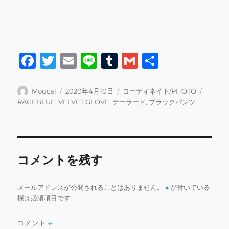
F
T
E
Li
T
G
共
a
w
m
n
u
m
有
c
it
ai
e
m
ai
投
投
カ
タ
Moucai
2020年4月10日
コーディネイト/PHOTO
稿
稿
テ
グ
RAGEBLUE
,
VELVET GLOVE
,
テーラード
,
ブラックパンツ
e
te
l
bl
l
者
日:
ゴ
b
r
r
リ
ー
o
o
コメントを残す
k
メールアドレスが公開されることはありません。
※
が付いている
欄は必須項目です
コメント
※