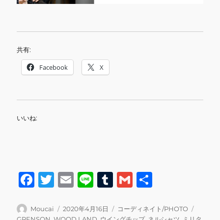
共有:
Facebook
X
いいね:
F
T
E
Li
T
G
共
a
w
m
n
u
m
有
c
it
ai
e
m
ai
投
投
カ
タ
Moucai
2020年4月16日
コーディネイト/PHOTO
稿
稿
テ
グ
GRENSON
,
WOOD LAND
,
ウイングチップ
,
ネルシャツ
,
ミリタ