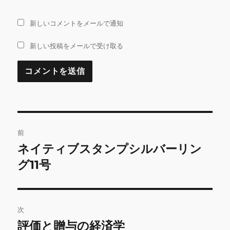
新しいコメントをメールで通知
新しい投稿をメールで受け取る
投
前
稿
ネイティブスタンプシルバーリン
前
の
グ11号
ナ
投
ビ
稿:
ゲ
次
評価と贈与の経済学
次