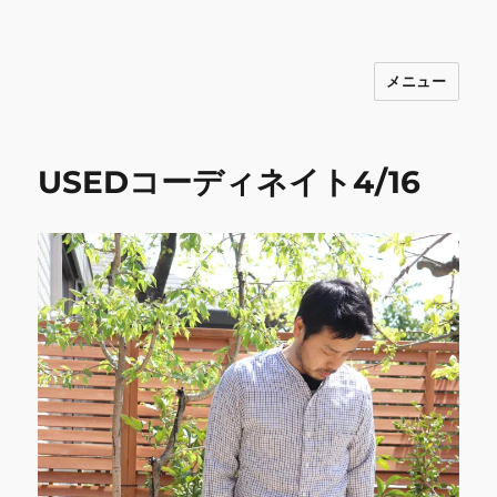
メニュー
INNOCENCE ～日常に彩りを～ フ
ァッション 古着 花 雑貨 インテリア 小
物 etc販売 江戸川区瑞江
USEDコーディネイト4/16