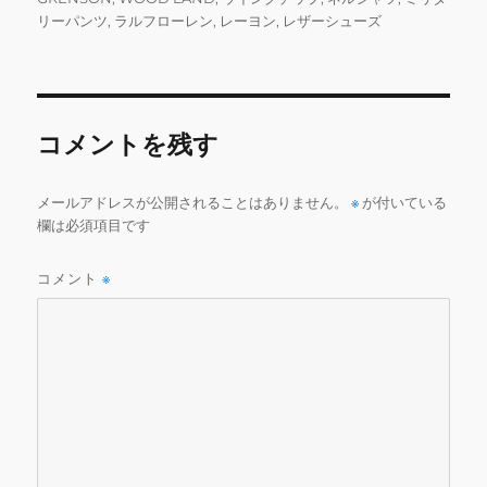
e
te
l
bl
l
者
日:
ゴ
リーパンツ
,
ラルフローレン
,
レーヨン
,
レザーシューズ
b
r
r
リ
ー
o
o
コメントを残す
k
メールアドレスが公開されることはありません。
※
が付いている
欄は必須項目です
コメント
※