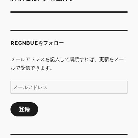
ー
の
シ
投
稿:
ョ
ン
REGNBUEをフォロー
メールアドレスを記入して購読すれば、更新をメー
ルで受信できます。
メ
ー
ル
登録
ア
ド
レ
ス